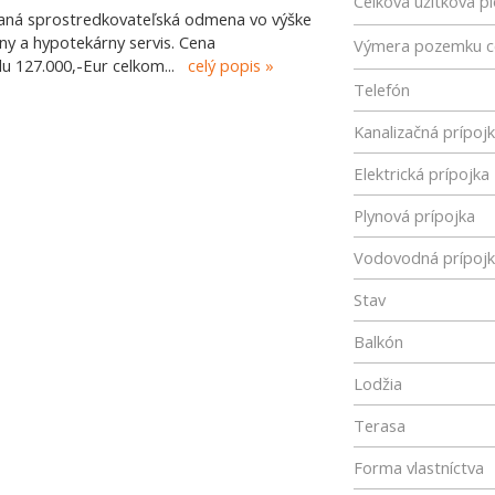
Celková úžitková p
ítaná sprostredkovateľská odmena vo výške
vny a hypotekárny servis. Cena
Výmera pozemku c
lu 127.000,-Eur celkom
...
celý popis
Telefón
Kanalizačná prípoj
Elektrická prípojka
Plynová prípojka
Vodovodná prípoj
Stav
Balkón
Lodžia
Terasa
Forma vlastníctva