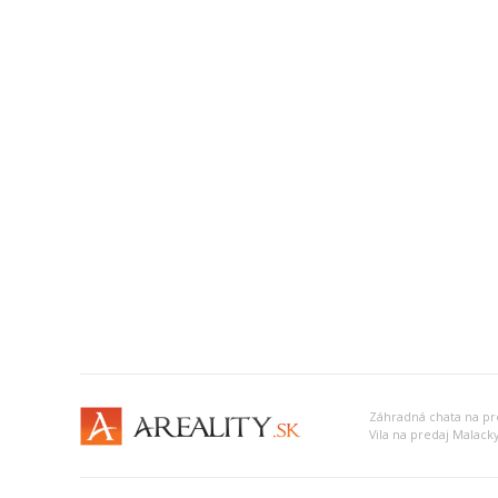
Záhradná chata na pr
Vila na predaj Malack