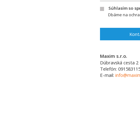
Súhlasím so s
Dbáme na ochran
Kont
Maxim s.r.o.
Dúbravská cesta 2
Telefón:
09158311
E-mail:
info@maxim