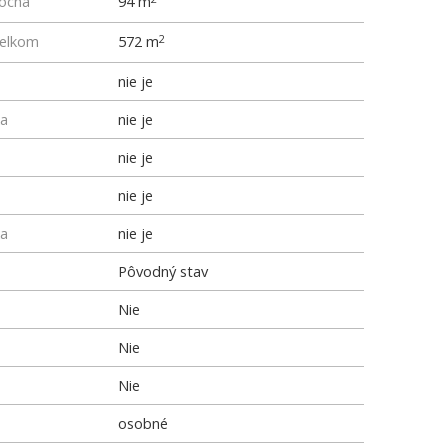
locha
94 m
elkom
572 m
2
nie je
ka
nie je
nie je
nie je
ka
nie je
Pôvodný stav
Nie
Nie
Nie
osobné