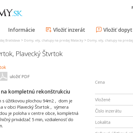
Informácie
Vložiť inzerát
Vložiť dopyt
>
>
daj Bratislava
Domy, vily, chalupy na predaj Malacky
Domy, vily, chalupy na predaj
vrtok
,
Plavecký Štvrtok
uložiť PDF
Cena
 na kompletnú rekonštrukciu
Vložené
m s úžitkovou plochou 94m2 , dom je
a v obci Plavecký Štvrtok , výmera
Číslo inzerátu
ou je poloha v centre obce, kompletná
ľničný privádzač 5 min, vzdialenosť do
Lokalita
n.