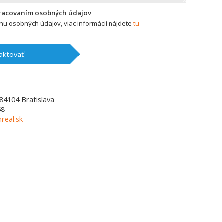
pracovaním osobných údajov
u osobných údajov, viac informácií nájdete
tu
aktovať
84104
Bratislava
58
real.sk