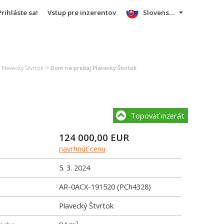
Prihláste sa!
Vstup pre inzerentov
Slovensky
>
 Plavecký Štvrtok
Dom na predaj Plavecký Štvrtok
Topovať inzerát
124 000,00
EUR
navrhnúť cenu
5. 3. 2024
AR-0ACX-191520 (PCh4328)
Plavecký Štvrtok
2