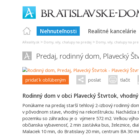
Nehnuteľnosti
Realitné kancelárie
>
>
AReality.sk
Domy, vily, chalupy na predaj
Domy, vily, chalupy na pre
Predaj, rodinný dom,
Plavecký Št
pridať k obľúbeným
poslať
tlačiť
Rodinný dom v obci Plavecký Štvrtok, vhodný
Ponúkame na predaj starší tehlový 2-izbový rodinný do
v pôvodnom stave, vhodný na rekonštrukciu. Nachádza s
pozemku so záhradou je o výmere 572 m2. Veľkou výhod
občianska vybavenosť, 2 min zastávka bus, železnice, dia
Malaciek 10 min, do Bratislavy 20 min, centrum BA 30 mi