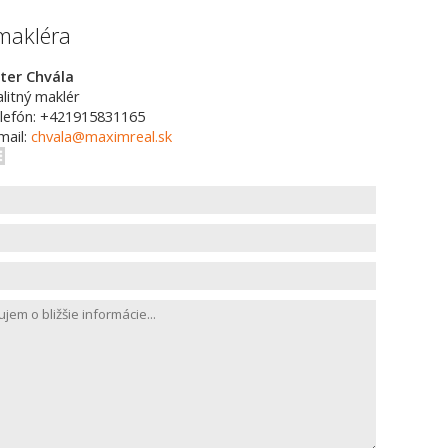
makléra
ter Chvála
alitný maklér
lefón: +421915831165
mail:
chvala@maximreal.sk