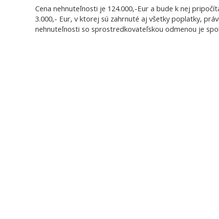
Cena nehnuteľnosti je 124.000,-Eur a bude k nej pripoč
3.000,- Eur, v ktorej sú zahrnuté aj všetky poplatky, prá
nehnuteľnosti so sprostredkovateľskou odmenou je spo