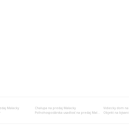
edaj Malacky
Chalupa na predaj Malacky
Vidiecky dom na
y
Poľnohospodárska usadlosť na predaj Malacky