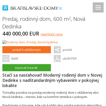
Predaj, rodinný dom, 600 m
,
Nová
2
Dedinka
440 000,00 EUR
navrhnúť cenu
pridať k obľúbeným
poslať
tlačiť
uložiť PDF
topovať inzerát
Stačí sa nasťahovať! Moderný rodinný dom v Novej
Dedinke s nadštandardným vybavením v pokojnej
lokalite
TUreality ponúka na predaj moderný rodinný dom v obľúbenej obci
Nová Dedinka – miesto, kde sa komfort stretáva s pokojom.
Predstavte si bývanie, kde vás každé ráno privíta pokojná atmosféra,