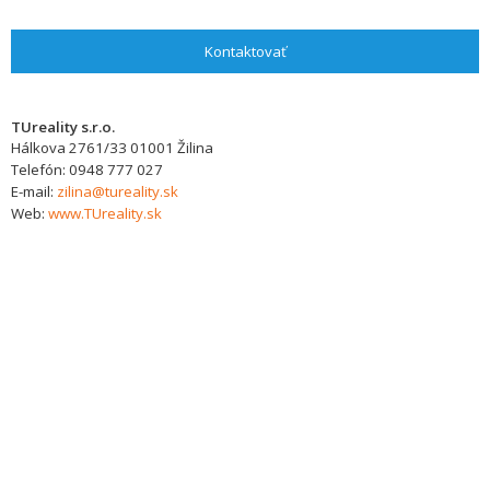
Kontaktovať
TUreality s.r.o.
Hálkova 2761/33
01001
Žilina
Telefón:
0948 777 027
E-mail:
zilina@tureality.sk
Web:
www.TUreality.sk