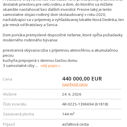
dostatok priestoru pre celú rodinu a dom, do ktorého sa môžete
okamžite nasťahovať bez ďalších investícií. Presne taký je tento
samostatne stojaci rodinný dom skolaudovaný v roku 2020,
nachádzajúci sa v príjemnej a vyhľadávanej lokalite Nová Dedinka, len
pár minút od Bratislavy a Senca.
Dom ponúka premyslené dispozičné riešenie, ktoré spĺňa požiadavky
moderného rodinného bývania:
priestranná obývacia izba s príjemnou atmosférou a akumulačnou
pecou
kuchyňa prepojená s dennou časťou domu
3 samostatné izby
...
celý popis
440 000,00
EUR
Cena
navrhnúť cenu
Vložené
24. 6. 2026
Číslo inzerátu
AR-022S-1396694 (61818)
2
Zastavaná plocha
144 m
Príjazd
asfaltová cesta