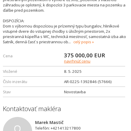
záhradou je oplotený, k dispozícii 3 parkovacie miesta na pozemku a
ďalšie pred pozemkom.
DISPOZÍCIA:
Dom s výbornou dispozíciou je prízemný typu bungalov, hliníkové
vstupné dvere do vstupnej chodby s úložným priestorom, 2x
priestranná kúpeľňa s WC, technická miestnosť, samostatná izba ako
šatník, denná časť s priestrannou ob
...
celý popis
375 000,00
EUR
Cena
navrhnúť cenu
Vložené
8. 5. 2025
Číslo inzerátu
AR-022S-1392846 (57666)
Stav
Novostavba
Kontaktovať makléra
Marek Mastič
Telefón: +421413217800