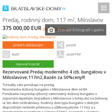
Predaj, rodinný dom, 117 m
,
Miloslavov
2
375 000,00 EUR
navrhnúť cenu
Zobraziť 8 fotografií v galérii
pridať k obľúbeným
poslať
tlačiť
uložiť PDF
topovať inzerát
Rezervované.Predaj moderného 4 izb. bungalovu v
Miloslavove,117m2,Bazén za 50%ceny!!!
TUreality vám ponúkajú na predaj.
Novostavba 4izbový bungalov v Miloslavove 4km od BA
Ponúkame na predaj výborný samostatný 4izbový bungalov s
úsporným tepelným čerpadlom v Miloslavove v tichej ulici na Dúhovej
ul. len 4km od Bratislavy. Rodinný dom typu bungalov s dobrým
dispozičným riešením pôdorysu o úžitkovej ploche 117m2 a s
priestranným pozemkom o výmere 629m2, pozemok s vlastnou