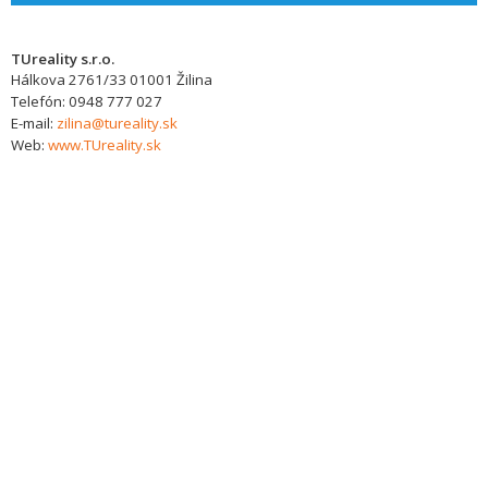
TUreality s.r.o.
Hálkova 2761/33
01001
Žilina
Telefón:
0948 777 027
E-mail:
zilina@tureality.sk
Web:
www.TUreality.sk