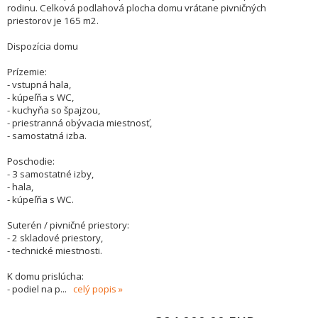
rodinu. Celková podlahová plocha domu vrátane pivničných
priestorov je 165 m2.
Dispozícia domu
Prízemie:
- vstupná hala,
- kúpeľňa s WC,
- kuchyňa so špajzou,
- priestranná obývacia miestnosť,
- samostatná izba.
Poschodie:
- 3 samostatné izby,
- hala,
- kúpeľňa s WC.
Suterén / pivničné priestory:
- 2 skladové priestory,
- technické miestnosti.
K domu prislúcha:
- podiel na p
...
celý popis