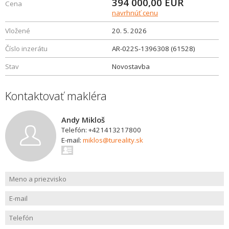
394 000,00
EUR
Cena
navrhnúť cenu
Vložené
20. 5. 2026
Číslo inzerátu
AR-022S-1396308 (61528)
Stav
Novostavba
Kontaktovať makléra
Andy Mikloš
Telefón: +421413217800
E-mail:
miklos@tureality.sk