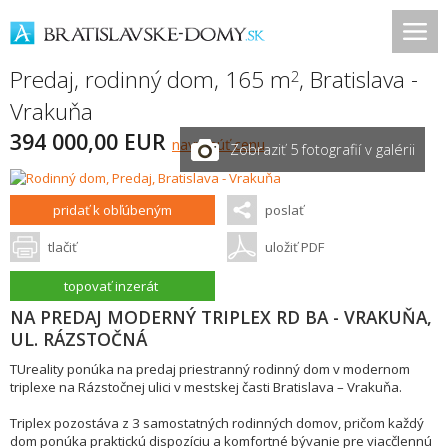
Predaj, rodinný dom, 165 m
,
Bratislava -
2
Vrakuňa
394 000,00 EUR
navrhnúť cenu
Zobraziť 5 fotografií v galérii
pridať k obľúbeným
poslať
tlačiť
uložiť PDF
topovať inzerát
NA PREDAJ MODERNÝ TRIPLEX RD BA - VRAKUŇA,
UL. RÁZSTOČNÁ
TUreality ponúka na predaj priestranný rodinný dom v modernom
triplexe na Rázstočnej ulici v mestskej časti Bratislava – Vrakuňa.
Triplex pozostáva z 3 samostatných rodinných domov, pričom každý
dom ponúka praktickú dispozíciu a komfortné bývanie pre viacčlennú