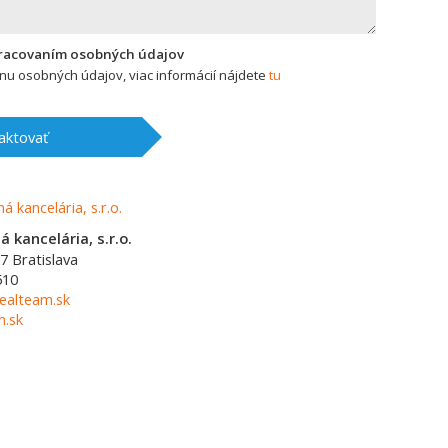
pracovaním osobných údajov
u osobných údajov, viac informácií nájdete
tu
aktovať
 kancelária, s.r.o.
7
Bratislava
510
ealteam.sk
m.sk