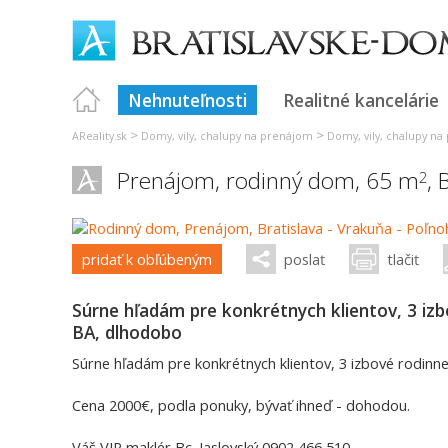
Nehnuteľnosti
Realitné kancelárie
>
>
AReality.sk
Domy, vily, chalupy na prenájom
Domy, vily, chalupy na
Prenájom, rodinný dom, 65 m
,
B
2
pridať k obľúbeným
poslať
tlačiť
Súrne hľadám pre konkrétnych klientov, 3 iz
BA, dlhodobo
Súrne hľadám pre konkrétnych klientov, 3 izbové rodin
Cena 2000€, podla ponuky, bývať ihneď - dohodou.
Váš VIP maklér Bc. Jaslovský 0902 466 510