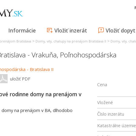
Informácie
Vložiť inzerát
Vložiť dopyt
>
>
 prenájom Bratislava
Domy, vily, chalupy na prenájom Bratislava II
Domy, vily, cha
ratislava - Vrakuňa
,
Poľnohospodárska
uložiť PDF
Cena
bové rodinne domy na prenájom v
Vložené
ne domy na prenájom v BA, dlhodobo
Číslo inzerátu
Katastrálne územie