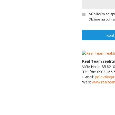
Súhlasím so s
Dbáme na ochran
Kont
Real Team realitná
Vlčie Hrdlo 85
8210
Telefón:
0902 466 
E-mail:
jaslovsky@r
Web:
www.realtea