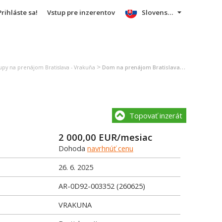
Prihláste sa!
Vstup pre inzerentov
Slovensky
>
lupy na prenájom Bratislava - Vrakuňa
Dom na prenájom Bratislava - Vrakuňa
Topovať inzerát
2 000,00
EUR/mesiac
Dohoda
navrhnúť cenu
26. 6. 2025
AR-0D92-003352 (260625)
VRAKUNA