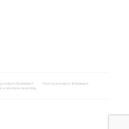
prenájom Bratislava II
Dom na prenájom Bratislava II
Objekt na bývanie a rekreáciu na prenájom Bratislava II