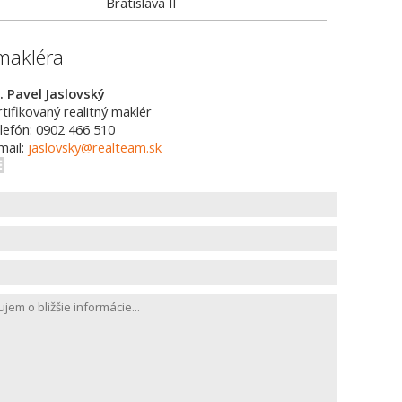
Bratislava II
makléra
. Pavel Jaslovský
rtifikovaný realitný maklér
lefón: 0902 466 510
mail:
jaslovsky@realteam.sk