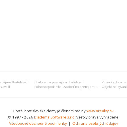
nájom Bratislava II
Chalupa na prenájom Bratislava II
Vidiecky dom na 
lava II
Poľnohospodárska usadlosť na prenájom Bratislava II
Portál bratislavske-domy je členom rodiny
www.areality.sk
© 1997 - 2026
Diadema Software s.r.o.
Všetky práva vyhradené.
Všeobecné obchodné podmienky
|
Ochrana osobných údajov