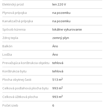
Elektrický prúd
len 220 V
Plynová prípojka
na pozemku
Kanalizačná prípojka
na pozemku
Spôsob kúrenia
lokálne vykurovanie
Zdroj tepla
zemný plyn
Balkón
Áno
Lodžia
Áno
Prevažujúca konštrukcia objektu
tehlová
Konštrukcia bytu
tehlová
2
Plocha obytnej časti
513 m
2
Celková podlahová plocha bytu
993 m
2
Celková úžitková plocha
993 m
Počet izieb
6