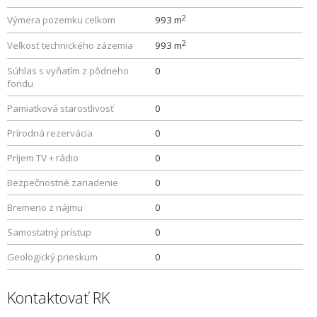
2
Výmera pozemku celkom
993 m
2
Veľkosť technického zázemia
993 m
Súhlas s vyňatím z pôdneho
0
fondu
Pamiatková starostlivosť
0
Prírodná rezervácia
0
Príjem TV + rádio
0
Bezpečnostné zariadenie
0
Bremeno z nájmu
0
Samostatný prístup
0
Geologický prieskum
0
Kontaktovať RK