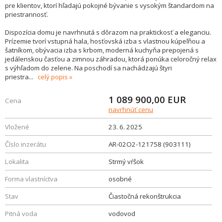
pre klientov, ktorí hľadajú pokojné bývanie s vysokým štandardom na
priestrannosť.
Dispozícia domu je navrhnutá s dôrazom na praktickosť a eleganciu.
Prízemie tvorí vstupná hala, hosťovská izba s vlastnou kúpeľňou a
šatníkom, obývacia izba s krbom, moderná kuchyňa prepojená s
jedálenskou časťou a zimnou záhradou, ktorá ponúka celoročný relax
s výhľadom do zelene. Na poschodí sa nachádzajú štyri
priestra
...
celý popis
1 089 900,00
EUR
Cena
navrhnúť cenu
Vložené
23. 6. 2025
Číslo inzerátu
AR-02O2-121758 (903111)
Lokalita
Strmý vŕšok
Forma vlastníctva
osobné
Stav
Čiastočná rekonštrukcia
Pitná voda
vodovod