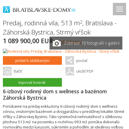
Predaj, rodinná vila, 513 m
,
Bratislava -
2
Záhorská Bystrica
,
Strmý vŕšok
1 089 900,00 EUR
navrhnúť cenu
Zobraziť 16 fotografií v galérii
pridať k obľúbeným
poslať
tlačiť
uložiť PDF
topovať inzerát
6-izbový rodinný dom s wellness a bazénom
Záhorská Bystrica
Ponúkame na predaj exkluzívny 6-izbový rodinný dom s wellness
zónou, vnútorným bazénom a dvojgarážou v prestížnej lokalite Strmé
Vŕšky v Záhorskej Bystrici. Táto výnimočná nehnuteľnosť s úžitkovou
plochou 513 m2 na pozemku s rozlohou 993 m2 ponúka dokonalú
rovnováhu medzi luxusom, súkromím a pohodlím. Je ideálnou voľbou