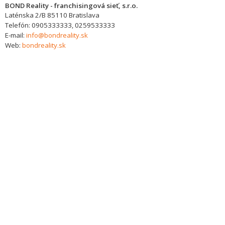
BOND Reality - franchisingová sieť, s.r.o.
Laténska 2/B
85110
Bratislava
Telefón:
0905333333, 0259533333
E-mail:
info@bondreality.sk
Web:
bondreality.sk