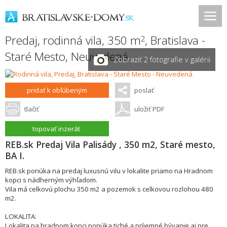
Predaj, rodinná vila, 350 m
,
Bratislava -
2
Staré Mesto
,
Neuvedená
Zobraziť 2 fotografie v galérii
pridať k obľúbeným
poslať
tlačiť
uložiť PDF
topovať inzerát
REB.sk Predaj Vila Palisády , 350 m2, Staré mesto,
BA I.
REB.sk ponúka na predaj luxusnú vilu v lokalite priamo na Hradnom
kopci s nádherným výhľadom.
Vila má celkovú plochu 350 m2 a pozemok s celkovou rozlohou 480
m2.
LOKALITA:
Lokalita na hradnom kopci ponúka tiché a príjemné bývanie aj pre