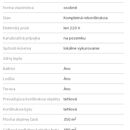
Forma vlastníctva
osobné
Stav
Kompletná rekonštrukcia
Elektrický prúd
len 220 V
Kanalizačná prípojka
na pozemku
Spôsob kúrenia
lokálne vykurovanie
Zdroj tepla
Balkón
Áno
Lodžia
Áno
Terasa
Áno
Prevažujúca konštrukcia objektu
tehlová
Konštrukcia bytu
tehlová
2
Plocha obytnej časti
350 m
2
Celková podlahová plocha bytu
480 m