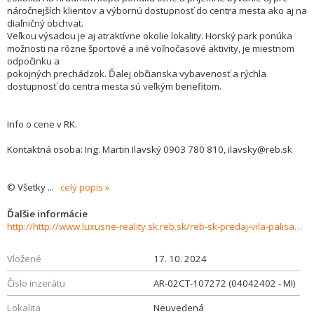
náročnejších klientov a výbornú dostupnosť do centra mesta ako aj na
diaľničný obchvat.
Veľkou výsadou je aj atraktívne okolie lokality. Horský park ponúka
možnosti na rôzne športové a iné voľnočasové aktivity, je miestnom
odpočinku a
pokojných prechádzok. Ďalej občianska vybavenosť a rýchla
dostupnosť do centra mesta sú veľkým benefitom.
Info o cene v RK.
Kontaktná osoba: Ing. Martin Ilavský 0903 780 810, ilavsky@reb.sk
© Všetky
...
celý popis
Ďalšie informácie
http://http://www.luxusne-reality.sk.reb.sk/reb-sk-predaj-vila-palisady-350-m2-stare-mesto-ba-i--859556
Vložené
17. 10. 2024
Číslo inzerátu
AR-02CT-107272 (04042402 - MI)
Lokalita
Neuvedená