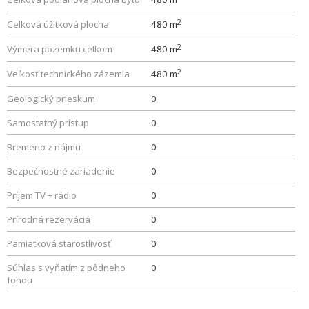
2
Celková úžitková plocha
480 m
2
Výmera pozemku celkom
480 m
2
Veľkosť technického zázemia
480 m
Geologický prieskum
0
Samostatný prístup
0
Bremeno z nájmu
0
Bezpečnostné zariadenie
0
Príjem TV + rádio
0
Prírodná rezervácia
0
Pamiatková starostlivosť
0
Súhlas s vyňatím z pôdneho
0
fondu