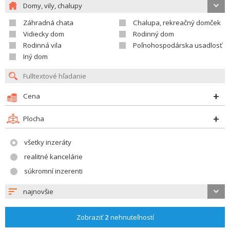
Domy, vily, chalupy
Záhradná chata
Chalupa, rekreačný domček
Vidiecky dom
Rodinný dom
Rodinná vila
Poľnohospodárska usadlosť
Iný dom
Cena
Plocha
všetky inzeráty
realitné kancelárie
súkromní inzerenti
najnovšie
Zobraziť
2
nehnuteľností