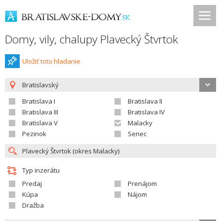
Domy, vily, chalupy Plavecký Štvrtok
Uložiť toto hladanie
Bratislavský
Bratislava I
Bratislava II
Bratislava III
Bratislava IV
Bratislava V
Malacky
Pezinok
Senec
Typ inzerátu
Predaj
Prenájom
Kúpa
Nájom
Dražba