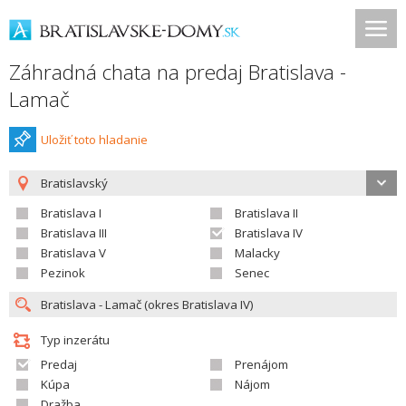
Záhradná chata na predaj Bratislava -
Lamač
Uložiť toto hladanie
Bratislavský
Bratislava I
Bratislava II
Bratislava III
Bratislava IV
Bratislava V
Malacky
Pezinok
Senec
Typ inzerátu
Predaj
Prenájom
Kúpa
Nájom
Dražba