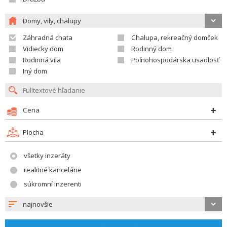
Domy, vily, chalupy
Záhradná chata
Chalupa, rekreačný domček
Vidiecky dom
Rodinný dom
Rodinná vila
Poľnohospodárska usadlosť
Iný dom
Cena
Plocha
všetky inzeráty
realitné kancelárie
súkromní inzerenti
najnovšie