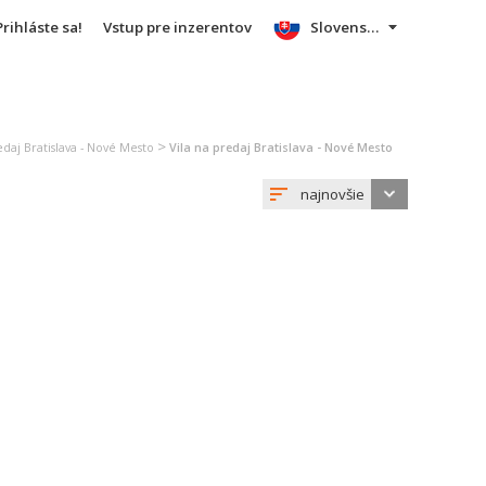
Prihláste sa!
Vstup pre inzerentov
Slovensky
>
edaj Bratislava - Nové Mesto
Vila na predaj Bratislava - Nové Mesto
najnovšie