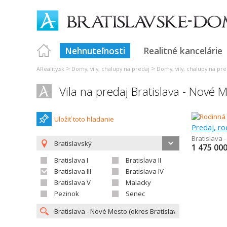
Nehnuteľnosti
Realitné kancelárie
>
>
AReality.sk
Domy, vily, chalupy na predaj
Domy, vily, chalupy na pre
Vila na predaj Bratislava - Nové 
Uložiť toto hladanie
Predaj, ro
Bratislava 
Bratislavský
1 475 000
Bratislava I
Bratislava II
Bratislava III
Bratislava IV
Bratislava V
Malacky
Pezinok
Senec