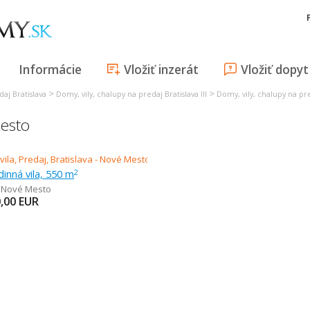
Informácie
Vložiť inzerát
Vložiť dopyt
>
>
daj Bratislava
Domy, vily, chalupy na predaj Bratislava III
Domy, vily, chalupy na pr
Mesto
dinná vila, 550 m
2
- Nové Mesto
,00
EUR