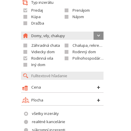
Typ inzerátu
Predaj
Prenájom
Kúpa
Nájom
Dražba
Domy, vily, chalupy
Záhradná chata
Chalupa, rekreačný domček
Vidiecky dom
Rodinný dom
Rodinná vila
Poľnohospodárska usadlosť
Iný dom
Cena
Plocha
všetky inzeráty
realitné kancelárie
súkromní inzerenti