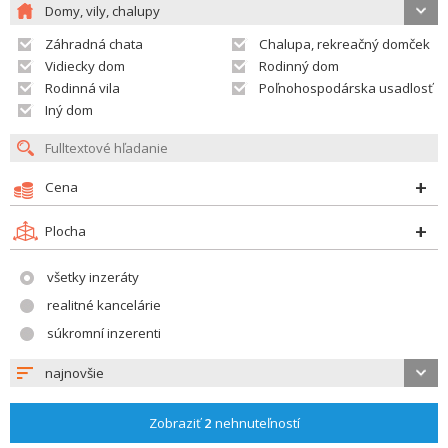
Domy, vily, chalupy
Záhradná chata
Chalupa, rekreačný domček
Vidiecky dom
Rodinný dom
Rodinná vila
Poľnohospodárska usadlosť
Iný dom
Cena
Plocha
všetky inzeráty
realitné kancelárie
súkromní inzerenti
najnovšie
Zobraziť
2
nehnuteľností