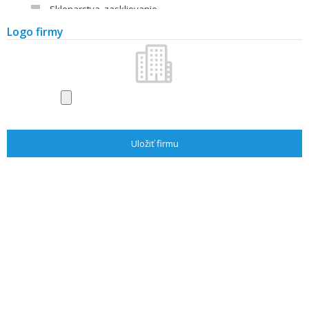
Sklenarstva, zasklievanie
Strechy, strešné krytiny
Logo firmy
Alarmy a zabezpečenie
Voda, plyn, kúrenie
Úprava a čistenie vody
Výťahy
Výstavy a veľtrhy
Časopisy a literatúra
Stavba
Stavebné firmy
Stavebniny
Stavebné materiály - výrobcovia
Záhrada
Záhradnícke firmy
Vybavenie záhrad
Záhradné centrá, kvety
Literatúra
Architekti/projektanti
Stavba