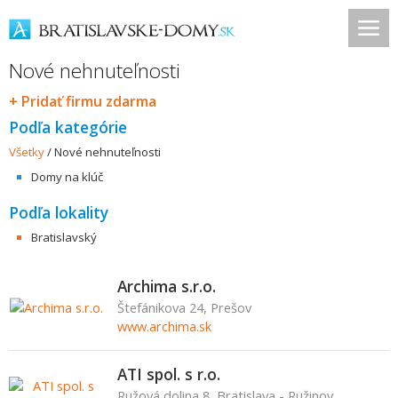
Nové nehnuteľnosti
+ Pridať firmu zdarma
Podľa kategórie
Všetky
/
Nové nehnuteľnosti
Domy na klúč
Podľa lokality
Bratislavský
Archima s.r.o.
Štefánikova 24, Prešov
www.archima.sk
ATI spol. s r.o.
Ružová dolina 8, Bratislava - Ružinov