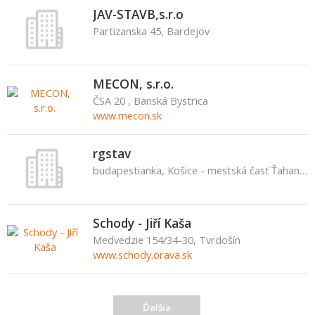
JAV-STAVB,s.r.o
Partizanska 45, Bardejov
MECON, s.r.o.
ČSA 20 , Banská Bystrica
www.mecon.sk
rgstav
budapestianka, Košice - mestská časť Ťahanovce
Schody - Jiří Kaša
Medvedzie 154/34-30, Tvrdošín
www.schody.orava.sk
Ďalšia