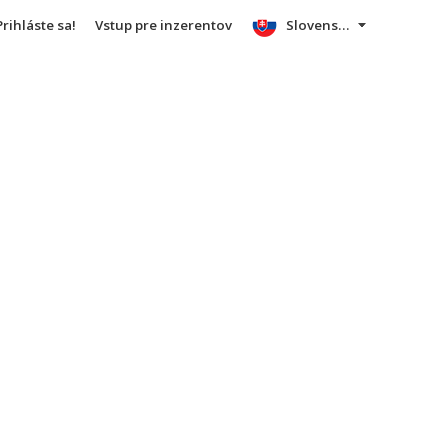
Prihláste sa!
Vstup pre inzerentov
Slovensky