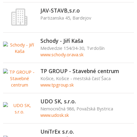
JAV-STAVB,s.r.o
Partizanska 45, Bardejov
Schody - Jiří Kaša
Medvedzie 154/34-30, Tvrdošín
www.schody.orava.sk
TP GROUP - Stavebné centrum
Košice, Košice - mestská časť Šaca
www.tpgroup.sk
UDO SK, s.r.o.
Nemocničná 986, Považská Bystrica
www.udosk.sk
UniTrEx s.r.o.