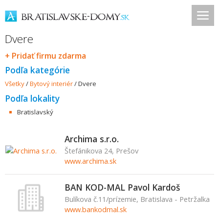
Dvere
+ Pridať firmu zdarma
Podľa kategórie
Všetky
/
Bytový interiér
/
Dvere
Podľa lokality
Bratislavský
Archima s.r.o.
Štefánikova 24, Prešov
www.archima.sk
BAN KOD-MAL Pavol Kardoš
Bulíkova č.11/prízemie, Bratislava - Petržalka
www.bankodmal.sk