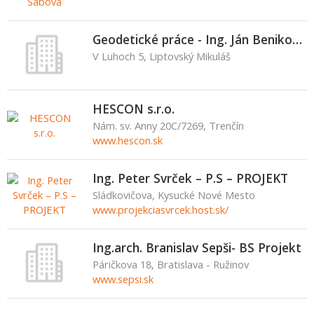
Geodetické práce - Ing. Ján Benikovský
V Luhoch 5, Liptovský Mikuláš
HESCON s.r.o.
Nám. sv. Anny 20C/7269, Trenčín
www.hescon.sk
Ing. Peter Svrček – P.S – PROJEKT
Sládkovičova, Kysucké Nové Mesto
www.projekciasvrcek.host.sk/
Ing.arch. Branislav Sepši- BS Projekt
Páričkova 18, Bratislava - Ružinov
www.sepsi.sk