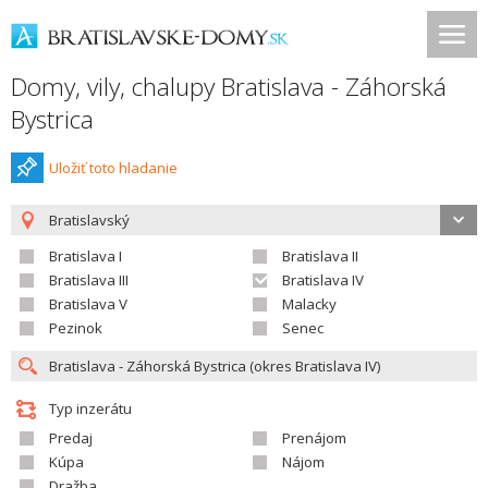
Domy, vily, chalupy Bratislava - Záhorská
Bystrica
Uložiť toto hladanie
Bratislavský
Bratislava I
Bratislava II
Bratislava III
Bratislava IV
Bratislava V
Malacky
Pezinok
Senec
Typ inzerátu
Predaj
Prenájom
Kúpa
Nájom
Dražba