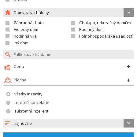
Domy, vily, chalupy
Záhradná chata
Chalupa, rekreačný domček
Vidiecky dom
Rodinný dom
Rodinná vila
Poľnohospodárska usadlosť
Iný dom
Cena
Plocha
všetky inzeráty
realitné kancelárie
súkromní inzerenti
najnovšie