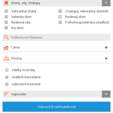
Domy, vily, chalupy
Záhradná chata
Chalupa, rekreačný domček
Vidiecky dom
Rodinný dom
Rodinná vila
Poľnohospodárska usadlosť
Iný dom
Cena
Plocha
všetky inzeráty
realitné kancelárie
súkromní inzerenti
najnovšie
Zobraziť
5
nehnuteľností