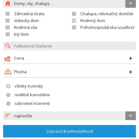
Domy, vily, chalupy
Záhradná chata
Chalupa, rekreačný domček
Vidiecky dom
Rodinný dom
Rodinná vila
Poľnohospodárska usadlosť
Iný dom
Cena
Plocha
všetky inzeráty
realitné kancelárie
súkromní inzerenti
najnovšie
Zobraziť
6
nehnuteľností