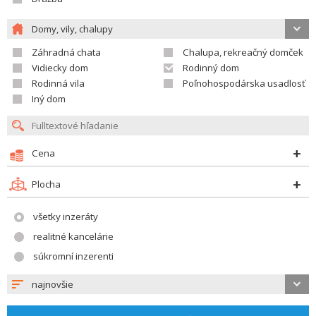
Domy, vily, chalupy
Záhradná chata
Chalupa, rekreačný domček
Vidiecky dom
Rodinný dom
Rodinná vila
Poľnohospodárska usadlosť
Iný dom
Cena
Plocha
všetky inzeráty
realitné kancelárie
súkromní inzerenti
najnovšie