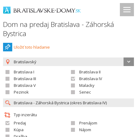
Dom na predaj Bratislava - Záhorská
Bystrica
Uložiť toto hladanie
Bratislavský
Bratislava I
Bratislava II
Bratislava III
Bratislava IV
Bratislava V
Malacky
Pezinok
Senec
Typ inzerátu
Predaj
Prenájom
Kúpa
Nájom
Dražba